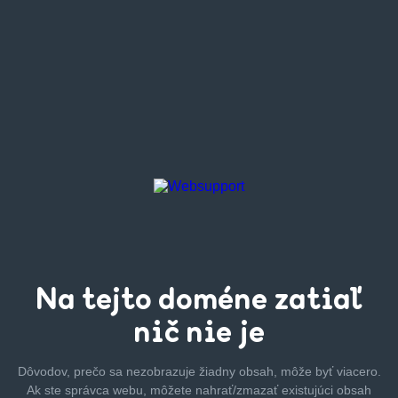
Na tejto
doméne zatiaľ
nič nie je
Dôvodov, prečo sa nezobrazuje žiadny obsah, môže byť
viacero.
Ak ste správca webu, môžete nahrať/zmazať
existujúci obsah